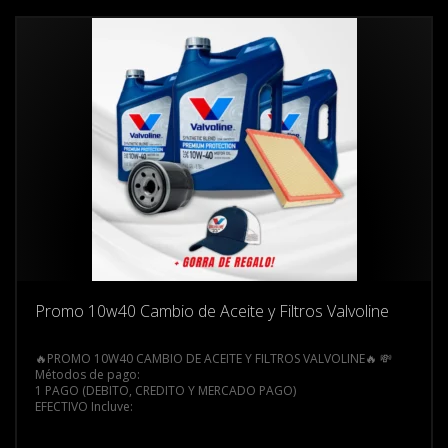
Promo 10w40 Cambio de Aceite y Filtros Valvoline
🔥PROMO 10W40 CAMBIO DE ACEITE Y FILTROS VALVOLINE🔥
💸
Métodos de pago:
1 PAGO (DEBITO, CREDITO Y MERCADO PAGO)
EFECTIVO
Incluye:
+ ACEITE VALVOLINE A ELECIÓN (VISIBLE EN EL LISTADO)
+ FILTRO DE ACEITE Y AIRE