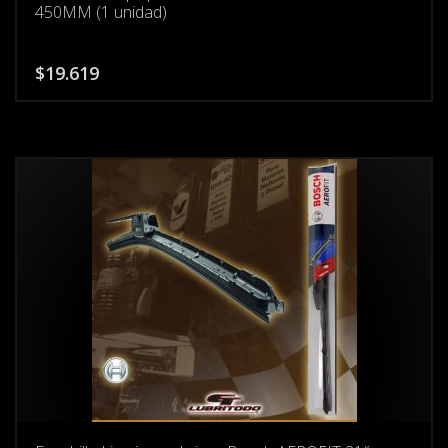
450MM (1 unidad)
$
19.619