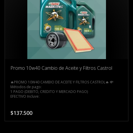
Promo 10w40 Cambio de Aceite y Filtros Castrol
🔥PROMO 10W40 CAMBIO DE ACEITE Y FILTROS CASTROL🔥
💸
Métodos de pago:
1 PAGO (DEBITO, CREDITO Y MERCADO PAGO)
EFECTIVO
Incluye:
+ 4 Litros de ACEITE CASTROL 10W40 MAGNATEC
+ FILTRO DE ACEITE Y AIRE
+ MANO DE OBRA
$
137.500