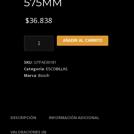
575MM
$
36.838
Escobilla
AÑADIR AL CARRITO
Limpiaparabrisas
Bosch
AEROTWIN
SKU:
GTPAE00181
23"
Categoría:
ESCOBILLAS
575MM
Marca:
Bosch
cantidad
DESCRIPCIÓN
INFORMACIÓN ADICIONAL
VALORACIONES (0)