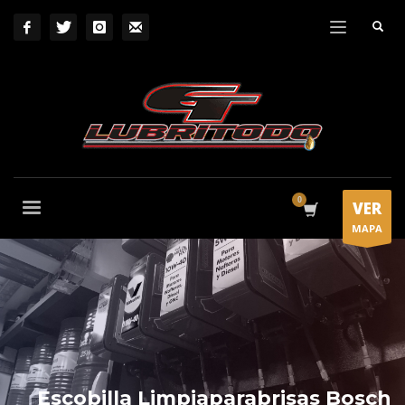
VER
MAPA
Escobilla Limpiaparabrisas Bosch