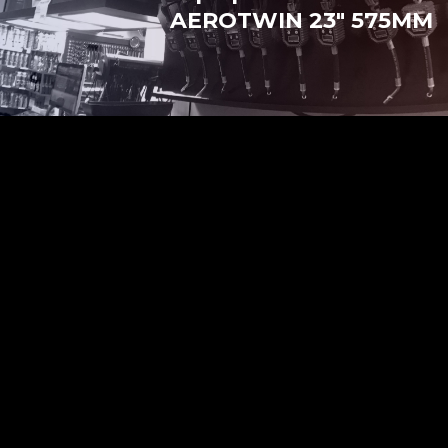
AEROTWIN 23″ 575MM