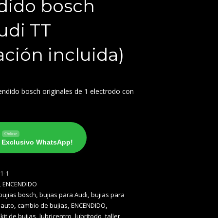
dido bosch
udi TT
ación incluida)
cendido bosch originales de 1 electrodo con
o
Online
o Exclusivo WhatsApp!
1-1
,
ENCENDIDO
bujias bosch
,
bujias para Audi
,
bujias para
 auto
,
cambio de bujias
,
ENCENDIDO
,
,
kit de bujias
,
lubricentro
,
lubritodo
,
taller