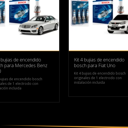
4 bujias de encendido
Kit 4 bujias de encendido
h para Mercedes Benz
bosch para Fiat Uno
0
Kit 4 bujias de encendido bosch
originales de 1 electrodo con
 bujias de encendido bosch
instalación incluida
nales de 1 electrodo con
ación incluida