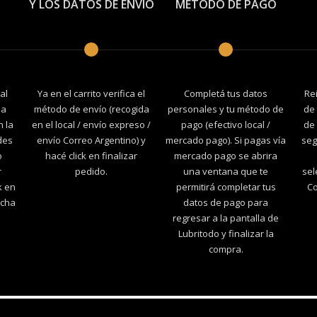
Y LOS DATOS DE ENVÍO
MÉTODO DE PAGO
al
Ya en el carrito verifica el
Completá tus datos
Re
la
método de envío (recogida
personales y tu método de
de 
n la
en el local / envío expreso /
pago (efectivo local /
de 
des
envío Correo Argentino) y
mercado pago). Si pagas vía
seg
o
hacé click en finalizar
mercado pago se abrira
r
pedido.
una ventana que te
sel
k en
permitirá completar tus
Co
echa
datos de pago para
regresar a la pantalla de
Lubritodo y finalizar la
compra.