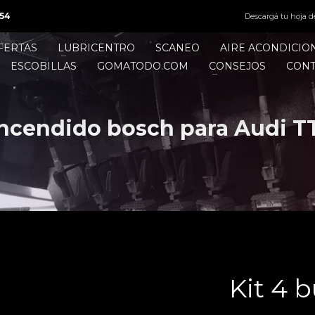
54
Descargá tu hoja d
FERTAS
LUBRICENTRO
SCANEO
AIRE ACONDICI
ESCOBILLAS
GOMATODO.COM
CONSEJOS
CON
encendido bosch para Audi TT 
Kit 4 b