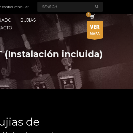
e control vehicular
ONADO
BUJÍAS
VER
TACTO
MAPA
(Instalación incluida)
ujias de