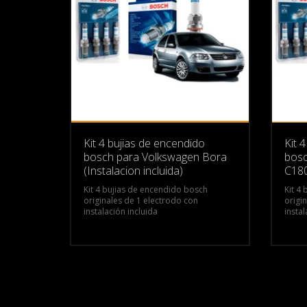
Kit 4 bujias de encendido
Kit 
bosch para Volkswagen Bora
bosc
(Instalacion incluida)
C18
Kit 4 bujias de encendido bosch
Kit 4
originales de 1 electrodo con
origi
instalación incluida
instal