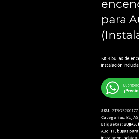
encen
para A
(Instal
Kit 4 bujias de en
instalación incluida
Lubritod
¡Preci
SKU:
GTBOS200177-
Categorías:
BUJÍAS
Etiquetas:
BUJIAS
,
Audi TT
,
bujias para
instalacion incluida