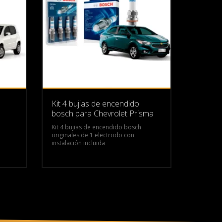
Kit 4 bujias de encendido
bosch para Chevrolet Prisma
Kit 4 bujias de encendido bosch
originales de 1 electrodo con
instalación incluida