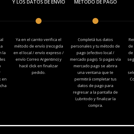
Y LOS DATOS DE ENVÍO
MÉTODO DE PAGO
al
Ya en el carrito verifica el
Completá tus datos
Re
la
método de envío (recogida
personales y tu método de
de 
n la
en el local / envío expreso /
pago (efectivo local /
de 
des
envío Correo Argentino) y
mercado pago). Si pagas vía
seg
o
hacé click en finalizar
mercado pago se abrira
r
pedido.
una ventana que te
sel
k en
permitirá completar tus
Co
echa
datos de pago para
regresar a la pantalla de
Lubritodo y finalizar la
compra.