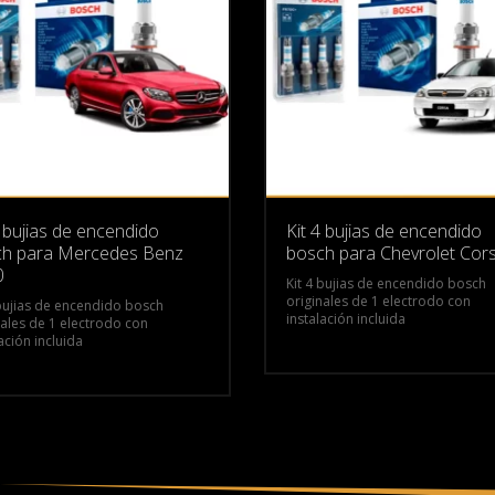
4 bujias de encendido
Kit 4 bujias de encendido
h para Mercedes Benz
bosch para Chevrolet Cor
0
Kit 4 bujias de encendido bosch
originales de 1 electrodo con
 bujias de encendido bosch
instalación incluida
nales de 1 electrodo con
ación incluida