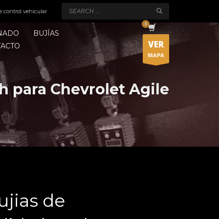
e control vehicular
ONADO
BUJÍAS
VER
TACTO
MAPA
h para Chevrolet Agile
ujias de