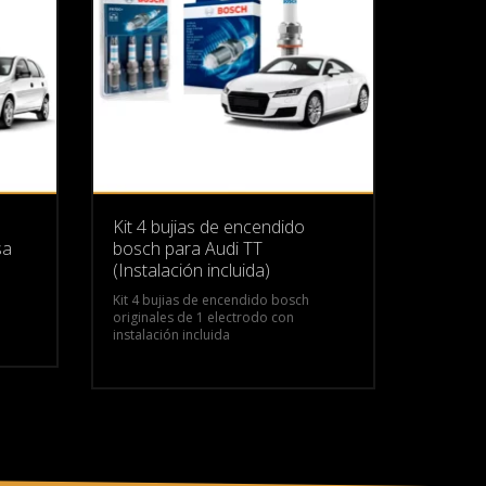
Kit 4 bujias de encendido
sa
bosch para Audi TT
(Instalación incluida)
Kit 4 bujias de encendido bosch
originales de 1 electrodo con
instalación incluida