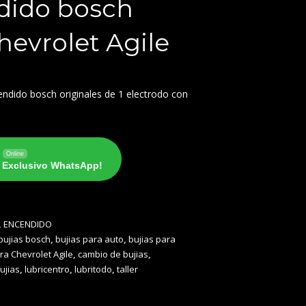
dido bosch
hevrolet Agile
cendido bosch originales de 1 electrodo con
o
Online
o Exclusivo WhatsApp!
,
ENCENDIDO
bujias bosch
,
bujias para auto
,
bujias para
ra Chevrolet Agile
,
cambio de bujias
,
bujias
,
lubricentro
,
lubritodo
,
taller