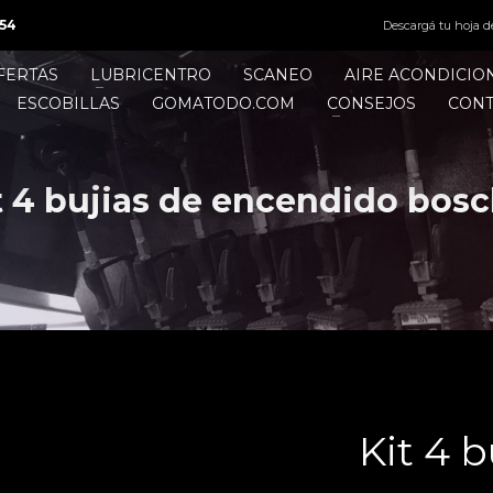
54
Descargá tu hoja d
FERTAS
LUBRICENTRO
SCANEO
AIRE ACONDICI
ESCOBILLAS
GOMATODO.COM
CONSEJOS
CON
t 4 bujias de encendido bosc
Kit 4 b