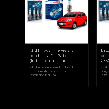
Kit 4 bujias de encendido
Kit 
bosch para Fiat Palio
bosc
(Instalacion incluida)
C35
Kit 4 bujias de encendido bosch
Kit 4
originales de 1 electrodo con
origi
instalación incluida
instal