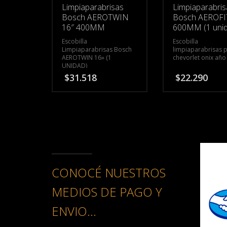
Limpiaparabrisas
Limpiaparabri
Bosch AEROTWIN
Bosch AEROFI
16″ 400MM
600MM (1 uni
Escobilla
Escobilla
Limpiaparabrisas Bosch
limpiaparabrisas 
AEROTWIN 16» (1
chevorlet onix año
UNIDAD)
$
31.518
$
22.290
CONOCÉ NUESTROS
MEDIOS DE PAGO Y
ENVIO...