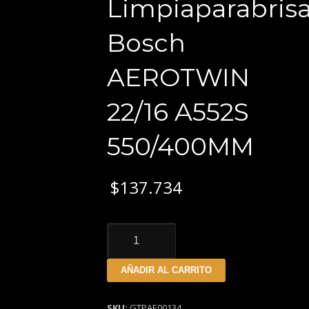
Limpiaparabris
Bosch
AEROTWIN
22/16 A552S
550/400MM
$
137.734
Kit
Escobillas
Limpiaparabrisas
AÑADIR AL CARRITO
Bosch
AEROTWIN
22/16
SKU:
GTPAE00134