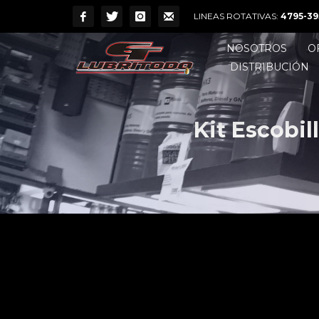
LINEAS ROTATIVAS:
4795-39
NOSOTROS
O
DISTRIBUCIÓN
Kit Escobi