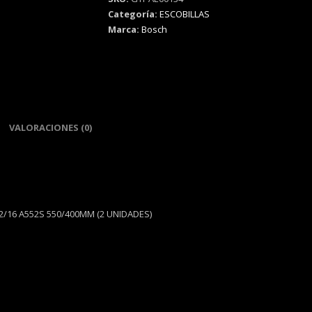
A552S
Categoría:
ESCOBILLAS
550/400MM
Marca:
Bosch
cantidad
VALORACIONES (0)
22/16 A552S 550/400MM (2 UNIDADES)