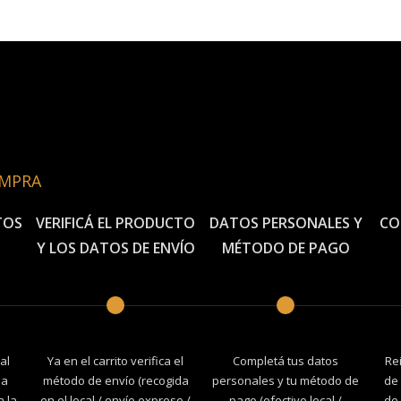
OMPRA
TOS
VERIFICÁ EL PRODUCTO
DATOS PERSONALES Y
CO
Y LOS DATOS DE ENVÍO
MÉTODO DE PAGO
al
Ya en el carrito verifica el
Completá tus datos
Re
la
método de envío (recogida
personales y tu método de
de 
n la
en el local / envío expreso /
pago (efectivo local /
de 