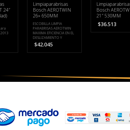
sas
Limpiaparabrisas
Limpiaparabrisa
T 24″
Bosch AEROTWIN
Bosch AEROTW
dad)
26» 650MM
21″ 530MM
$
36.513
ESCOBILLA LIMPIA
para
PARABRISAS AEROTWIN
 2013
MAXIMA EFICIENCIA EN EL
DESLIZAMIENTO Y
LIMPIEZA
LA IMAGEN ES A
$
42.045
MODO ILUSTRATIVO