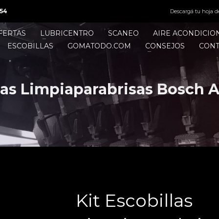
54
Descargá tu hoja d
FERTAS
LUBRICENTRO
SCANEO
AIRE ACONDICI
ESCOBILLAS
GOMATODO.COM
CONSEJOS
CON
llas Limpiaparabrisas Bosch
Kit Escobillas