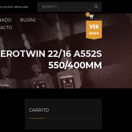
e control vehicular
ONADO
BUJÍAS
VER
TACTO
MAPA
 AEROTWIN 22/16 A552S
550/400MM
CARRITO