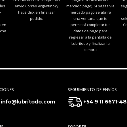
des
envío Correo Argentino) y
mercado pago). Si pagas vía
seg
o
hacé click en finalizar
mercado pago se abrira
r
pedido.
una ventana que te
sel
k en
permitirá completar tus
Co
echa
datos de pago para
regresar a la pantalla de
Lubritodo y finalizar la
compra.
CIONES
SEGUIMIENTO DE ENVÍOS
info@lubritodo.com
+54 9 11 6671-4
ES
SOPORTE