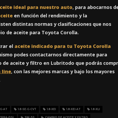
aceite ideal para nuestro auto
, para abocarnos d
ceite
en función del rendimiento y la
sten distintas normas y clasificaciones que nos
bio de aceite para Toyota Corolla.
trar el
aceite indicado para tu Toyota Corolla
mismo podes contactarnos directamente para
 de aceite y filtro en Lubritodo que podrás comp
 line
, con las mejores marcas y bajo los mayores
.
-G-AT
1.8-SE-G-CVT
1.8-XEI
1.8-XEI-AT
1.8-XLI
TERRA-DSL
5W-30
CAMBIO DE ACEITE Y FILTRO