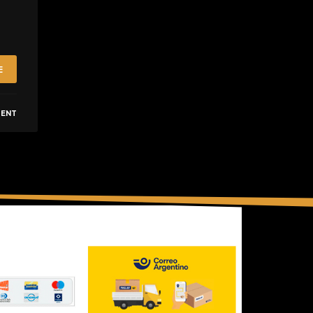
E
MENT