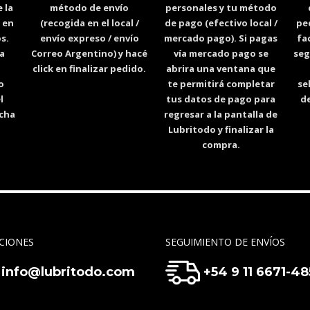
 la
método de envío
personales y tu método
 en
(recogida en el local /
de pago (efectivo local /
pe
s.
envío expreso / envío
mercado pago). Si pagas
fa
a
Correo Argentino) y hacé
vía mercado pago se
seg
n
click en finalizar pedido.
abrira una ventana que
o
te permitirá completar
se
l
tus datos de pago para
de
echa
regresar a la pantalla de
Lubritodo y finalizar la
compra.
CIONES
SEGUIMIENTO DE ENVÍOS
info@lubritodo.com
+54 9 11 6671-4