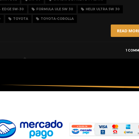
EDGE 5W-30
FORMULA ULE 5W 30
HELIX ULTRA 5W 30
D
TOYOTA
TOYOTA-COROLLA
READ MOR
1 COM