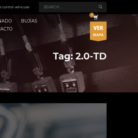
e control vehicular
ONADO
BUJÍAS
VER
TACTO
MAPA
Tag: 2.0-TD