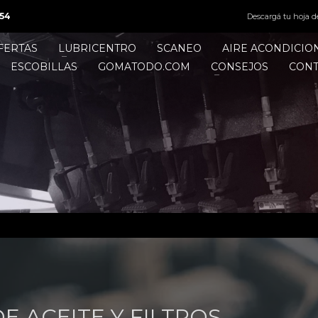
54
Descargá tu hoja d
FERTAS
LUBRICENTRO
SCANEO
AIRE ACONDICI
ESCOBILLAS
GOMATODO.COM
CONSEJOS
CON
 ACEITE Y FILTROS