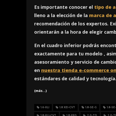
Es importante conocer el
tipo de 
lleno a la elección de la
marca de a
recomendación de los expertos. Exi
orientarán a la hora de elegir cam
En el cuadro inferior podrás encon
exactamente para tu modelo , asi
asesoramiento y servicio de cambio
en
nuestra tienda e-commerce on
estándares de calidad y tecnología
(más…)
1.6-XLI
1.8 XEI-CVT
1.8-SE-G
1.8-SE
1.8-XLI-CVT
1.8-XRS
2.0-TD
2.0-