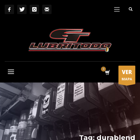
VER
MAPA
Tag: durablend